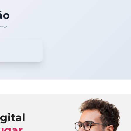
ão
ativa
gital
ugar