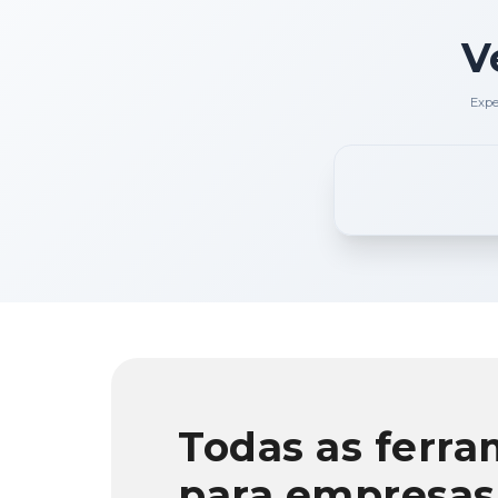
V
Expe
Todas as ferra
para empresas