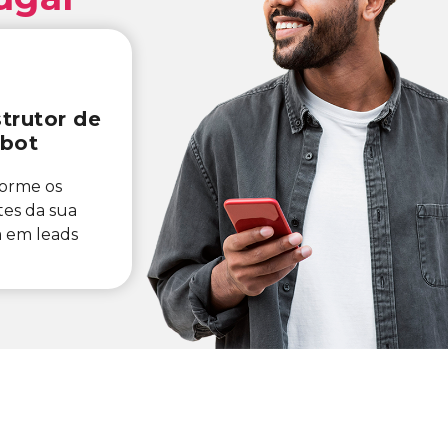
trutor de
bot
forme os
ntes da sua
 em leads