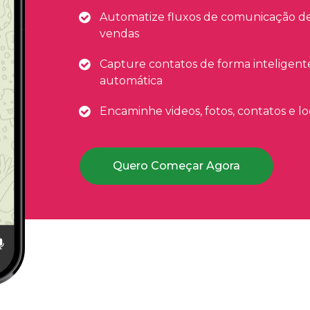
Automatize fluxos de comunicação de
vendas
Capture contatos de forma inteligen
automática
Encaminhe videos, fotos, contatos e 
Quero Começar Agora