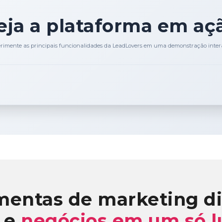
eja a plataforma em aç
rimente as principais funcionalidades da LeadLovers em uma demonstração inter
mentas de marketing di
 e
negócios em um só l