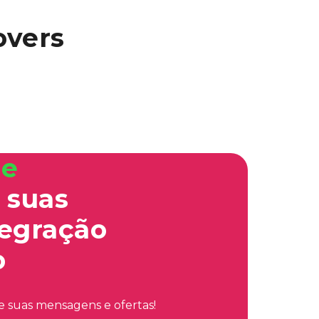
overs
de
 suas
tegração
p
e suas mensagens e ofertas!