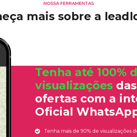
NOSSA FERRAMENTAS
heça mais
sobre a leadl
Tenha até 100% 
visualizações
das
ofertas com a in
Oficial WhatsAp
Tenha mais de 90% de visualizações d