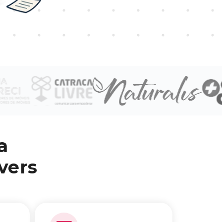
a
vers